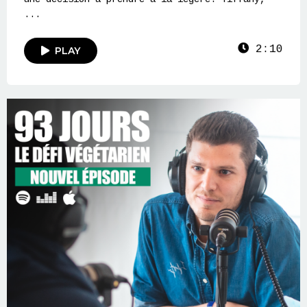
...
2:10
PLAY